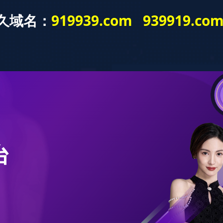
造有限公司
uring Co., Ltd.
产品中心
视频展示
客户服务
人力资源