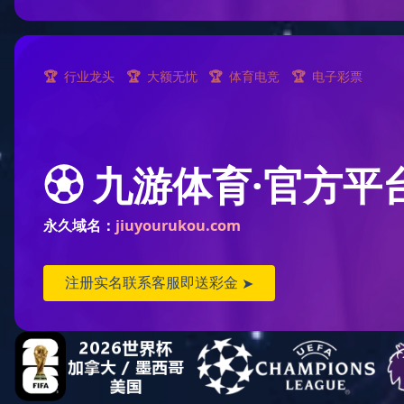
首页
>>
产品中心
>
浇筑设备
>
卧式二次结构浇筑泵
产品中心
浇筑设备
农业机械
开云(中国)
电话：
18553758672