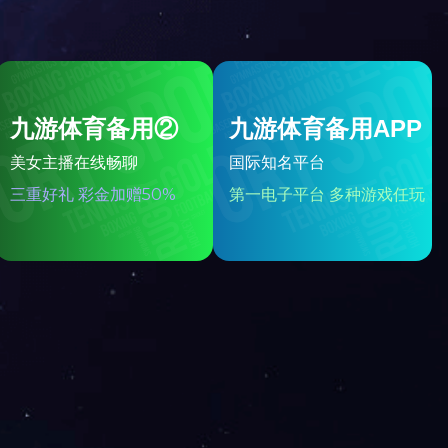
版）
70T型7.5kw浇筑泵（风冷带搅拌）
90T型15kw浇筑泵（风冷）