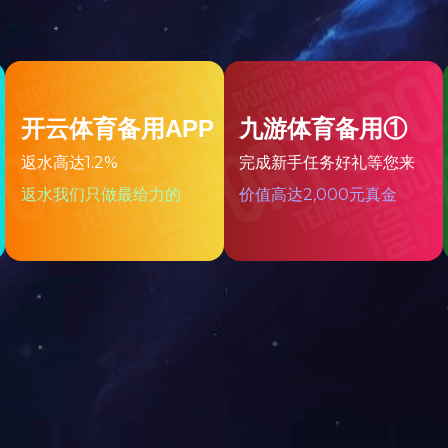
.5k浇筑泵（水冷手推）
63型7.5kw浇筑泵（风冷手推
5kw浇筑泵（风冷）
80S型15kw浇筑泵（风冷）