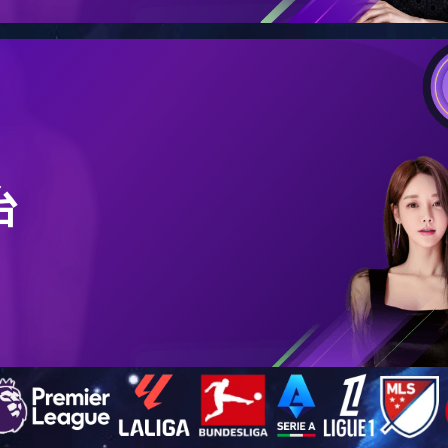
)（7.5kw）
手推式二次构造柱泵（7.5kw