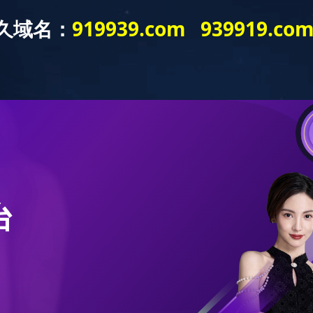
造有限公司
uring Co., Ltd.
产品中心
视频展示
客户服务
人力资源