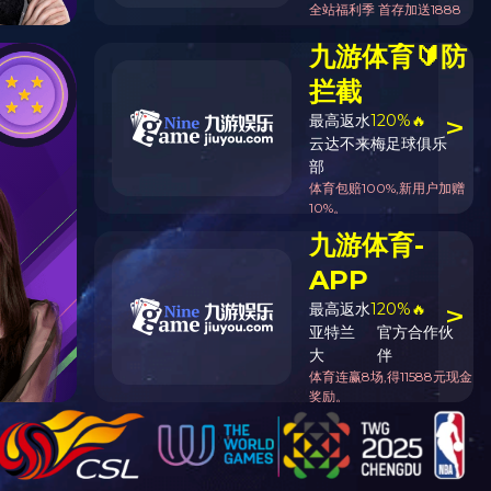
）
63型7.5kw浇筑泵（风冷电动行走）