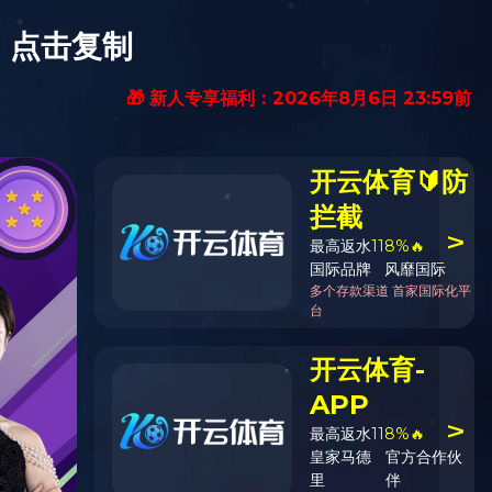
开云(中国)