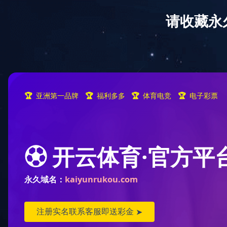
山东友大机械制
Shandong you Da Machinery Manufact
首页
关于我们
新闻动态
PRODUCT CENTER
产品中心